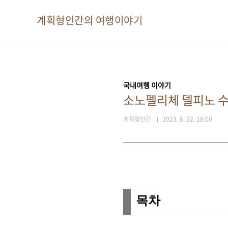
본문 바로가기
계획형인간의 여행이야기
국내여행 이야기
소노펠리체 델피노 수
계획형인간
2023. 8. 22. 18:00
목차